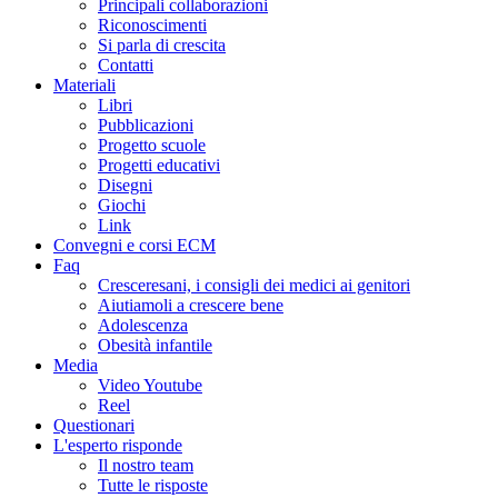
Principali collaborazioni
Riconoscimenti
Si parla di crescita
Contatti
Materiali
Libri
Pubblicazioni
Progetto scuole
Progetti educativi
Disegni
Giochi
Link
Convegni e corsi ECM
Faq
Cresceresani, i consigli dei medici ai genitori
Aiutiamoli a crescere bene
Adolescenza
Obesità infantile
Media
Video Youtube
Reel
Questionari
L'esperto risponde
Il nostro team
Tutte le risposte