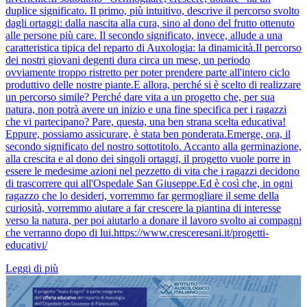
duplice significato. Il primo, più intuitivo, descrive il percorso svolto
dagli ortaggi: dalla nascita alla cura, sino al dono del frutto ottenuto
alle persone più care. Il secondo significato, invece, allude a una
caratteristica tipica del reparto di Auxologia: la dinamicità.Il percorso
dei nostri giovani degenti dura circa un mese, un periodo
ovviamente troppo ristretto per poter prendere parte all'intero ciclo
produttivo delle nostre piante.E allora, perché si è scelto di realizzare
un percorso simile? Perché dare vita a un progetto che, per sua
natura, non potrà avere un inizio e una fine specifica per i ragazzi
che vi partecipano? Pare, questa, una ben strana scelta educativa!
Eppure, possiamo assicurare, è stata ben ponderata.Emerge, ora, il
secondo significato del nostro sottotitolo. Accanto alla germinazione,
alla crescita e al dono dei singoli ortaggi, il progetto vuole porre in
essere le medesime azioni nel pezzetto di vita che i ragazzi decidono
di trascorrere qui all'Ospedale San Giuseppe.Ed è così che, in ogni
ragazzo che lo desideri, vorremmo far germogliare il seme della
curiosità, vorremmo aiutare a far crescere la piantina di interesse
verso la natura, per poi aiutarlo a donare il lavoro svolto ai compagni
che verranno dopo di lui.https://www.cresceresani.it/progetti-
educativi/
Leggi di più