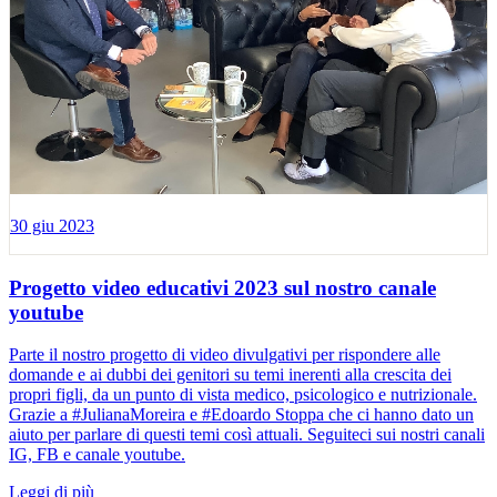
30 giu 2023
Progetto video educativi 2023 sul nostro canale
youtube
Parte il nostro progetto di video divulgativi per rispondere alle
domande e ai dubbi dei genitori su temi inerenti alla crescita dei
propri figli, da un punto di vista medico, psicologico e nutrizionale.
Grazie a #JulianaMoreira e #Edoardo Stoppa che ci hanno dato un
aiuto per parlare di questi temi così attuali. Seguiteci sui nostri canali
IG, FB e canale youtube.
Leggi di più