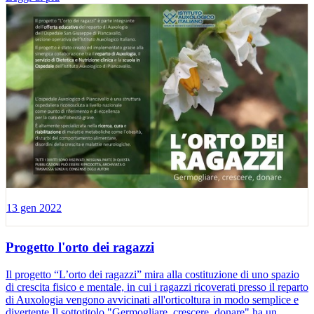
13 gen 2022
Progetto l'orto dei ragazzi
Il progetto “L’orto dei ragazzi” mira alla costituzione di uno spazio
di crescita fisico e mentale, in cui i ragazzi ricoverati presso il reparto
di Auxologia vengono avvicinati all'orticoltura in modo semplice e
divertente.Il sottotitolo "Germogliare, crescere, donare" ha un