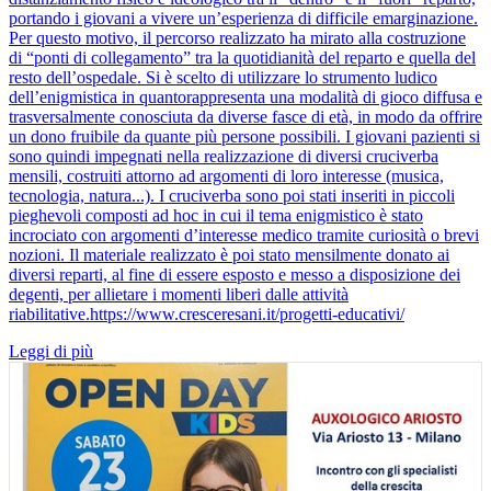
portando i giovani a vivere un’esperienza di difficile emarginazione.
Per questo motivo, il percorso realizzato ha mirato alla costruzione
di “ponti di collegamento” tra la quotidianità del reparto e quella del
resto dell’ospedale. Si è scelto di utilizzare lo strumento ludico
dell’enigmistica in quantorappresenta una modalità di gioco diffusa e
trasversalmente conosciuta da diverse fasce di età, in modo da offrire
un dono fruibile da quante più persone possibili. I giovani pazienti si
sono quindi impegnati nella realizzazione di diversi cruciverba
mensili, costruiti attorno ad argomenti di loro interesse (musica,
tecnologia, natura...). I cruciverba sono poi stati inseriti in piccoli
pieghevoli composti ad hoc in cui il tema enigmistico è stato
incrociato con argomenti d’interesse medico tramite curiosità o brevi
nozioni. Il materiale realizzato è poi stato mensilmente donato ai
diversi reparti, al fine di essere esposto e messo a disposizione dei
degenti, per allietare i momenti liberi dalle attività
riabilitative.https://www.cresceresani.it/progetti-educativi/
Leggi di più