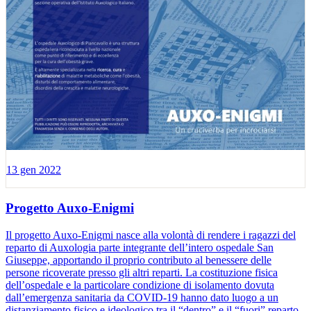
13 gen 2022
Progetto Auxo-Enigmi
Il progetto Auxo-Enigmi nasce alla volontà di rendere i ragazzi del
reparto di Auxologia parte integrante dell’intero ospedale San
Giuseppe, apportando il proprio contributo al benessere delle
persone ricoverate presso gli altri reparti. La costituzione fisica
dell’ospedale e la particolare condizione di isolamento dovuta
dall’emergenza sanitaria da COVID-19 hanno dato luogo a un
distanziamento fisico e ideologico tra il “dentro” e il “fuori” reparto,