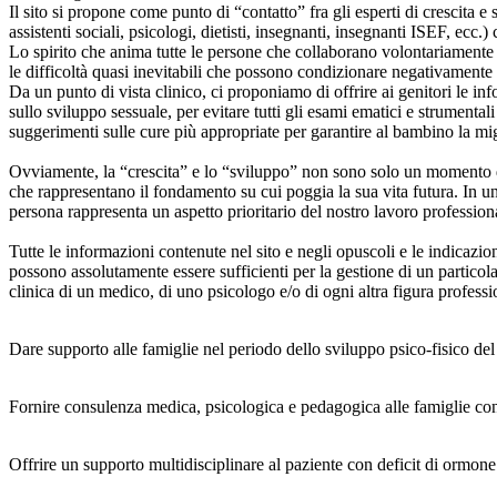
Il sito si propone come punto di “contatto” fra gli esperti di crescita e 
assistenti sociali, psicologi, dietisti, insegnanti, insegnanti ISEF, ecc.)
Lo spirito che anima tutte le persone che collaborano volontariamente a 
le difficoltà quasi inevitabili che possono condizionare negativamente 
Da un punto di vista clinico, ci proponiamo di offrire ai genitori le info
sullo sviluppo sessuale, per evitare tutti gli esami ematici e strumentali
suggerimenti sulle cure più appropriate per garantire al bambino la migl
Ovviamente, la “crescita” e lo “sviluppo” non sono solo un
momento 
che rappresentano il fondamento su cui poggia la sua vita futura. In una
persona rappresenta un aspetto prioritario del nostro lavoro professiona
Tutte le informazioni contenute nel sito e negli opuscoli e le indicaz
possono assolutamente essere sufficienti per la gestione di un partico
clinica di un medico, di uno psicologo e/o di ogni altra figura profess
Dare supporto alle famiglie nel periodo dello sviluppo psico-fisico del
Fornire consulenza medica, psicologica e pedagogica alle famiglie con f
Offrire un supporto multidisciplinare al paziente con deficit di ormone de