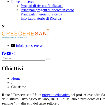
Linee di ricerca
Progetti di ricerca finalizzata
Principali progetti di ricerca in corso
Principali interessi di ricerca
Info Laboratorio di Ricerca
info(at)cresceresani.it
Cerca
Obiettivi
Home
/
Chi siamo
Il sito "Crescere sani" è un
progetto educativo
del prof. Alessandro Sar
dell’Istituto Auxologico Italiano, IRCCS di Milano e presidente di Cre
sezione ”g - altri enti del terzo settore”.