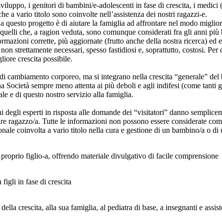
sviluppo, i genitori di bambini/e-adolescenti in fase di crescita, i medici 
 che a vario titolo sono coinvolte nell’assistenza dei nostri ragazzi-e.
questo progetto è di aiutare la famiglia ad affrontare nel modo migliore 
quelli che, a ragion veduta, sono comunque considerati fra gli anni più be
rmazioni corrette, più aggiornate (frutto anche della nostra ricerca) ed eq
 non strettamente necessari, spesso fastidiosi e, soprattutto, costosi. Per
iore crescita possibile.
di
cambiamento corporeo, ma si integrano nella crescita “generale” del 
 Società sempre meno attenta ai più deboli e agli indifesi (come tanti gio
le e di questo nostro servizio alla famiglia.
ioni degli esperti in risposta alle domande dei “visitatori” danno sempl
lare ragazzo/a. Tutte le informazioni non possono essere considerate co
ionale coinvolta a vario titolo nella cura e gestione di un bambino/a o d
 proprio figlio-a, offrendo materiale divulgativo di facile comprensione
igli in fase di crescita
lla crescita, alla sua famiglia, al pediatra di base, a insegnanti e assiste