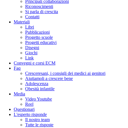
Principali collaborazioni
Riconoscimenti
Si parla di crescita
Contatti
Materiali
Libri
Pubblicazioni
Progetto scuole
Progetti educativi
Disegni
Giochi
Link
Convegni e corsi ECM
Faq
Cresceresani, i consigli dei medici ai genitori
Aiutiamoli a crescere bene
Adolescenza
Obesità infantile
Media
Video Youtube
Reel
Questionari
L'esperto risponde
Il nostro team
Tutte le risposte