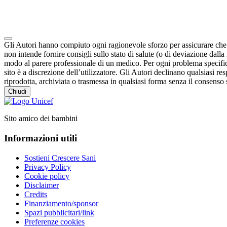
Note degli autori in merito al chatbot "Camilla"
Gli Autori hanno compiuto ogni ragionevole sforzo per assicurare che i 
non intende fornire consigli sullo stato di salute (o di deviazione dal
modo al parere professionale di un medico. Per ogni problema specifico
sito è a discrezione dell’utilizzatore. Gli Autori declinano qualsiasi resp
riprodotta, archiviata o trasmessa in qualsiasi forma senza il consenso s
Chiudi
Sito amico dei bambini
Informazioni utili
Sostieni Crescere Sani
Privacy Policy
Cookie policy
Disclaimer
Credits
Finanziamento/sponsor
Spazi pubblicitari/link
Preferenze cookies