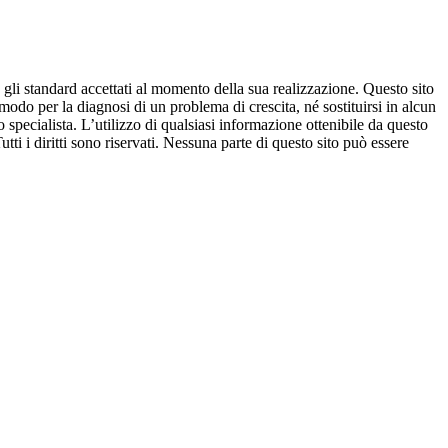
 gli standard accettati al momento della sua realizzazione. Questo sito
modo per la diagnosi di un problema di crescita, né sostituirsi in alcun
pecialista. L’utilizzo di qualsiasi informazione ottenibile da questo
Tutti i diritti sono riservati. Nessuna parte di questo sito può essere
disclaimer
POWERED BY ANTHERICA
Ciao, sono Camilla il tuo assistente personale
Cresceresani. I miei creatori hanno compiuto ogni
ragionevole sforzo per assicurare che i dati che fornisco
siano accurati ed in accordo con gli standard accettati
al momento della sua realizzazione. Non intendo fornire
consigli sullo stato di salute (o di deviazione dalla
normalità) di un