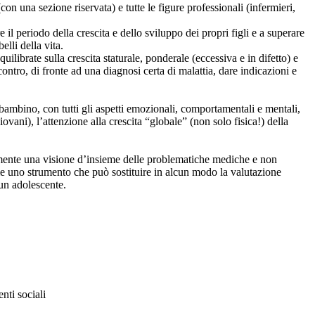
(con una sezione riservata) e tutte le figure professionali (infermieri,
il periodo della crescita e dello sviluppo dei propri figli e a superare
lli della vita.
uilibrate sulla crescita staturale, ponderale (eccessiva e in difetto) e
 contro, di fronte ad una diagnosi certa di malattia, dare indicazioni e
bambino, con tutti gli aspetti emozionali, comportamentali e mentali,
vani), l’attenzione alla crescita “globale” (non solo fisica!) della
icemente una visione d’insieme delle problematiche mediche e non
me uno strumento che può sostituire in alcun modo la valutazione
i un adolescente.
nti sociali