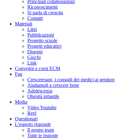
Principali collaborazioni
Riconoscimenti
Si parla di crescita
Contatti
Materiali
Libri
Pubblicazioni
Progetto scuole
Progetti educativi
Disegni
Giochi
Link
Convegni e corsi ECM
Faq
Cresceresani, i consigli dei medici ai genitori
Aiutiamoli a crescere bene
Adolescenza
Obesità infantile
Media
Video Youtube
Reel
Questionari
L'esperto risponde
Il nostro team
Tutte le risposte