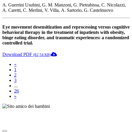
A. Guerrini Usubini, G. M. Manzoni, G. Pietrabissa, C. Nicolazzi,
A. Caretti, C. Merlini, V. Villa, A. Sartorio, G. Castelnuovo
Eye movement desensitization and reprocessing versus cognitive
behavioral therapy in the treatment of inpatients with obesity,
binge eating disorder, and traumatic experiences: a randomized
controlled trial.
Download PDF
(82,54 KB)
«
1
2
3
...
26
»
Note degli autori in merito al chatbot "Camilla"