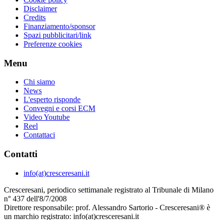
Disclaimer
Credits
Finanziamento/sponsor
Spazi pubblicitari/link
Preferenze cookies
Menu
Chi siamo
News
L'esperto risponde
Convegni e corsi ECM
Video Youtube
Reel
Contattaci
Contatti
info(at)cresceresani.it
Cresceresani, periodico settimanale registrato al Tribunale di Milano
n° 437 dell'8/7/2008
Direttore responsabile: prof. Alessandro Sartorio - Cresceresani® è
un marchio registrato: info(at)cresceresani.it