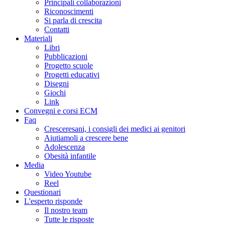
Principali collaborazioni
Riconoscimenti
Si parla di crescita
Contatti
Materiali
Libri
Pubblicazioni
Progetto scuole
Progetti educativi
Disegni
Giochi
Link
Convegni e corsi ECM
Faq
Cresceresani, i consigli dei medici ai genitori
Aiutiamoli a crescere bene
Adolescenza
Obesità infantile
Media
Video Youtube
Reel
Questionari
L'esperto risponde
Il nostro team
Tutte le risposte