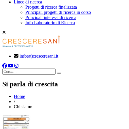
Linee di ricerca
Progetti di ricerca finalizzata
Principali progetti di ricerca in corso
Principali interessi di ricerca
Info Laboratorio di Ricerca
info(at)cresceresani.it
Cerca
Si parla di crescita
Home
/
Chi siamo