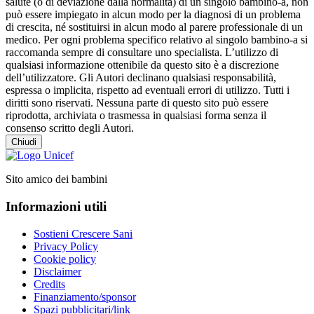
salute (o di deviazione dalla normalità) di un singolo bambino-a, non
può essere impiegato in alcun modo per la diagnosi di un problema
di crescita, né sostituirsi in alcun modo al parere professionale di un
medico. Per ogni problema specifico relativo al singolo bambino-a si
raccomanda sempre di consultare uno specialista. L’utilizzo di
qualsiasi informazione ottenibile da questo sito è a discrezione
dell’utilizzatore. Gli Autori declinano qualsiasi responsabilità,
espressa o implicita, rispetto ad eventuali errori di utilizzo. Tutti i
diritti sono riservati. Nessuna parte di questo sito può essere
riprodotta, archiviata o trasmessa in qualsiasi forma senza il
consenso scritto degli Autori.
Chiudi
Sito amico dei bambini
Informazioni utili
Sostieni Crescere Sani
Privacy Policy
Cookie policy
Disclaimer
Credits
Finanziamento/sponsor
Spazi pubblicitari/link