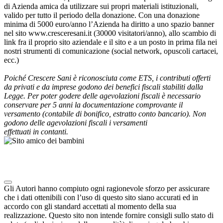
di Azienda amica da utilizzare sui propri materiali istituzionali,
valido per tutto il periodo della donazione. Con una donazione
minima di 5000 euro/anno l’Azienda ha diritto a uno spazio banner
nel sito www.cresceresani.it (30000 visitatori/anno), allo scambio di
link fra il proprio sito aziendale e il sito e a un posto in prima fila nei
nostri strumenti di comunicazione (social network, opuscoli cartacei,
ecc.)
Poiché Crescere Sani è riconosciuta come ETS, i contributi offerti
da privati e da imprese godono dei benefici fiscali stabiliti dalla
Legge.
Per poter godere delle agevolazioni fiscali è necessario
conservare per 5 anni la documentazione comprovante il
versamento (contabile di bonifico, estratto conto bancario). Non
godono delle agevolazioni fiscali i versamenti
effettuati in contanti.
Note degli autori in merito al chatbot "Camilla"
Gli Autori hanno compiuto ogni ragionevole sforzo per assicurare
che i dati ottenibili con l’uso di questo sito siano accurati ed in
accordo con gli standard accettati al momento della sua
realizzazione. Questo sito non intende fornire consigli sullo stato di