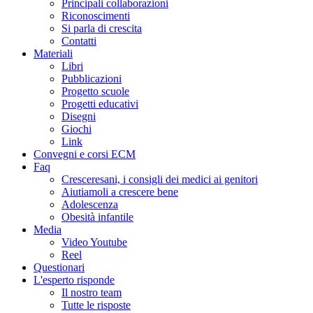
Principali collaborazioni
Riconoscimenti
Si parla di crescita
Contatti
Materiali
Libri
Pubblicazioni
Progetto scuole
Progetti educativi
Disegni
Giochi
Link
Convegni e corsi ECM
Faq
Cresceresani, i consigli dei medici ai genitori
Aiutiamoli a crescere bene
Adolescenza
Obesità infantile
Media
Video Youtube
Reel
Questionari
L'esperto risponde
Il nostro team
Tutte le risposte