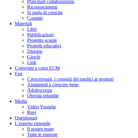
Principali collaborazioni
Riconoscimenti
Si parla di crescita
Contatti
Materiali
Libri
Pubblicazioni
Progetto scuole
Progetti educativi
Disegni
Giochi
Link
Convegni e corsi ECM
Faq
Cresceresani, i consigli dei medici ai genitori
Aiutiamoli a crescere bene
Adolescenza
Obesità infantile
Media
Video Youtube
Reel
Questionari
L'esperto risponde
Il nostro team
Tutte le risposte