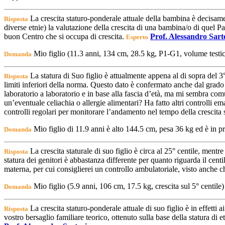
La crescita staturo-ponderale attuale della bambina è decisamente
Risposta
diverse etnie) la valutazione della crescita di una bambina/o di quel 
buon Centro che si occupa di crescita.
Prof. Alessandro Sart
Esperto
Mio figlio (11.3 anni, 134 cm, 28.5 kg, P1-G1, volume testi
Domanda
La statura di Suo figlio è attualmente appena al di sopra del 3° 
Risposta
limiti inferiori della norma. Questo dato è confermato anche dal grado
laboratorio a laboratorio e in base alla fascia d’età, ma mi sembra comu
un’eventuale celiachia o allergie alimentari? Ha fatto altri controlli em
controlli regolari per monitorare l’andamento nel tempo della crescita s
Mio figlio di 11.9 anni è alto 144.5 cm, pesa 36 kg ed è in p
Domanda
La crescita staturale di suo figlio è circa al 25° centile, mentr
Risposta
statura dei genitori è abbastanza differente per quanto riguarda il ce
materna, per cui consiglierei un controllo ambulatoriale, visto anche
Mio figlio (5.9 anni, 106 cm, 17.5 kg, crescita sul 5° centi
Domanda
La crescita staturo-ponderale attuale di suo figlio è in effetti a
Risposta
vostro bersaglio familiare teorico, ottenuto sulla base della statura d