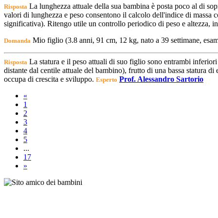
La lunghezza attuale della sua bambina è posta poco al di sopr
Risposta
valori di lunghezza e peso consentono il calcolo dell'indice di massa c
significativa). Ritengo utile un controllo periodico di peso e altezza, 
Mio figlio (3.8 anni, 91 cm, 12 kg, nato a 39 settimane, esa
Domanda
La statura e il peso attuali di suo figlio sono entrambi inferio
Risposta
distante dal centile attuale del bambino), frutto di una bassa statura 
occupa di crescita e sviluppo.
Prof. Alessandro Sartorio
Esperto
«
1
2
3
4
5
...
17
»
Note degli autori in merito al chatbot "Camilla"