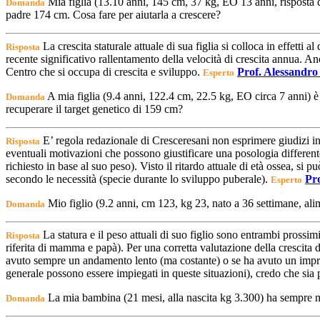
Mia figlia (13.10 anni, 145 cm, 37 kg, EO 13 anni, risposta de
Domanda
padre 174 cm. Cosa fare per aiutarla a crescere?
La crescita staturale attuale di sua figlia si colloca in effetti a
Risposta
recente significativo rallentamento della velocità di crescita annua. Anc
Centro che si occupa di crescita e sviluppo.
Prof. Alessandro
Esperto
A mia figlia (9.4 anni, 122.4 cm, 22.5 kg, EO circa 7 anni) è
Domanda
recuperare il target genetico di 159 cm?
E’ regola redazionale di Cresceresani non esprimere giudizi in 
Risposta
eventuali motivazioni che possono giustificare una posologia different
richiesto in base al suo peso). Visto il ritardo attuale di età ossea, s
secondo le necessità (specie durante lo sviluppo puberale).
Pro
Esperto
Mio figlio (9.2 anni, cm 123, kg 23, nato a 36 settimane, ali
Domanda
La statura e il peso attuali di suo figlio sono entrambi prossimi 
Risposta
riferita di mamma e papà). Per una corretta valutazione della crescita 
avuto sempre un andamento lento (ma costante) o se ha avuto un improv
generale possono essere impiegati in queste situazioni), credo che sia p
La mia bambina (21 mesi, alla nascita kg 3.300) ha sempre ma
Domanda