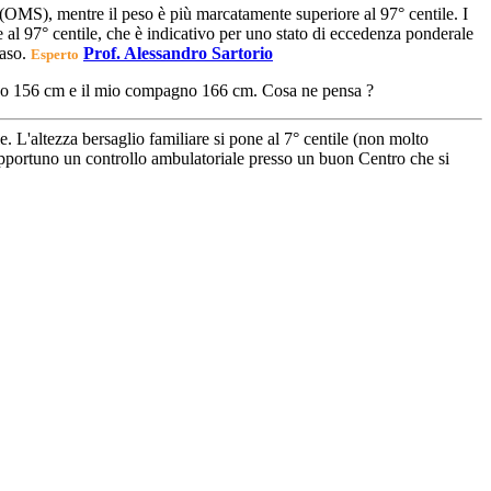
 (OMS), mentre il peso è più marcatamente superiore al 97° centile. I
 al 97° centile, che è indicativo per uno stato di eccedenza ponderale
caso.
Prof. Alessandro Sartorio
Esperto
o sono 156 cm e il mio compagno 166 cm. Cosa ne pensa ?
e. L'altezza bersaglio familiare si pone al 7° centile (non molto
e opportuno un controllo ambulatoriale presso un buon Centro che si