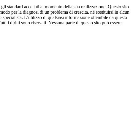
 gli standard accettati al momento della sua realizzazione. Questo sito
modo per la diagnosi di un problema di crescita, né sostituirsi in alcun
pecialista. L’utilizzo di qualsiasi informazione ottenibile da questo
Tutti i diritti sono riservati. Nessuna parte di questo sito può essere
disclaimer
POWERED BY ANTHERICA
Ciao, sono Camilla il tuo assistente personale
Cresceresani. I miei creatori hanno compiuto ogni
ragionevole sforzo per assicurare che i dati che fornisco
siano accurati ed in accordo con gli standard accettati
al momento della sua realizzazione. Non intendo fornire
consigli sullo stato di salute (o di deviazione dalla
normalità) di un singolo bamb