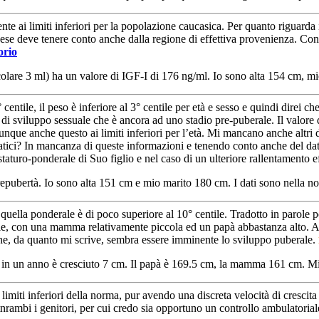
 ai limiti inferiori per la popolazione caucasica. Per quanto riguarda i r
Paese deve tenere conto anche dalla regione di effettiva provenienza. Co
orio
colare 3 ml) ha un valore di IGF-I di 176 ng/ml. Io sono alta 154 cm, 
centile, il peso è inferiore al 3° centile per età e sesso e quindi direi c
 di sviluppo sessuale che è ancora ad uno stadio pre-puberale. Il valore 
nque anche questo ai limiti inferiori per l’età. Mi mancano anche altri d
atici? In mancanza di queste informazioni e tenendo conto anche del dato f
taturo-ponderale di Suo figlio e nel caso di un ulteriore rallentamento ef
repubertà. Io sono alta 151 cm e mio marito 180 cm. I dati sono nella n
e quella ponderale è di poco superiore al 10° centile. Tradotto in parole 
ntile, con una mamma relativamente piccola ed un papà abbastanza alto. Ad
 che, da quanto mi scrive, sembra essere imminente lo sviluppo puberale.
le) in un anno è cresciuto 7 cm. Il papà è 169.5 cm, la mamma 161 cm. 
i limiti inferiori della norma, pur avendo una discreta velocità di crescita
i etnrambi i genitori, per cui credo sia opportuno un controllo ambulatori