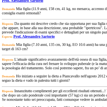
Prof. Alessandro Sartorio
Mia figlia (11.9 anni, 158 cm, 41 kg, no menarca, accenno di 
Domanda
consiglia esami ormonali?
Da quanto mi descrive credo che sia opportuna per sua figlia u
Risposta
che appare, in base alla sua descrizione, una probabile "ipertricosi". La
prevede l'indicazione di esami specifici e dettagliati per un singolo paz
Prof. Alessandro Sartorio
Esperto
Mia figlia (7.10 anni, 135 cm, 30 kg, EO 10.6 anni) ha una p
Domanda
target di 163 cm?
L'attuale significativo avanzamento dell'età ossea di sua figl
Risposta
sapere l'efficacia della cura nel frenare lo sviluppo puberale (e la matu
la posologia del trattamento. Solo così potremo sapere, fra un po’ di an
Ho iniziato a seguire la dieta a Piancavallo nell'agosto 201
Domanda
seguo la dieta e vado in palestra tutti i giorni?
Innanzitutto complimenti per gli eccellenti risultati ottenuti...
Risposta
che dopo un calo ponderale così importante (57 kg) ci sia un periodo d
Se nonostante tutto sei preoccupata, fatti comunque vedere in ambulato