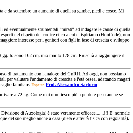
lta e da settembre un aumento di quelli su gambe, piedi e cosce. Mi
li ed eventualmente strumentali "mirati" ad indagare le cause di quella
i esperti nel rispetto del codice etico a cui ci ispiriamo (HonCode), non
aggiore interesse per i genitori con figli in fase di crescita e sviluppo.
8 gg. Io sono 162 cm, mio marito 178 cm. Riuscirà a raggiungere il
n corso di trattamento con l'analogo del GnRH. Ad oggi, non possiamo
iali per valutare l'andamento di crescita e l'età ossea, adattando magari
rsaglio familiare.
Prof. Alessandro Sartorio
Esperto
 arrivare a 72 kg. Come mai non riesco più a perdere peso anche se
, Divisione di Auxologia) è stato veramente efficace.......!!! E' normale
e del suo meglio anche a casa (dieta e attività fisica con regolarità).