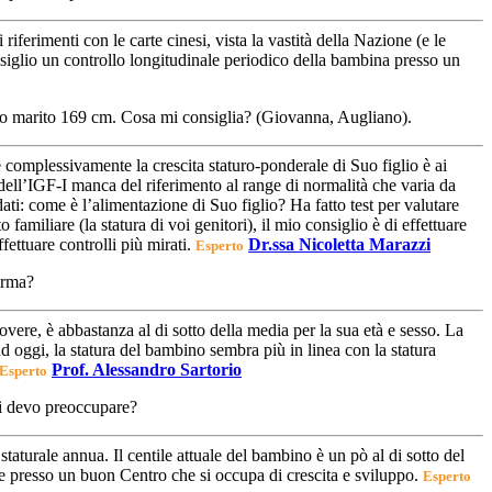
iferimenti con le carte cinesi, vista la vastità della Nazione (e le
nsiglio un controllo longitudinale periodico della bambina presso un
mio marito 169 cm. Cosa mi consiglia? (Giovanna, Augliano).
he complessivamente la crescita staturo-ponderale di Suo figlio è ai
dell’IGF-I manca del riferimento al range di normalità che varia da
ati: come è l’alimentazione di Suo figlio? Ha fatto test per valutare
amiliare (la statura di voi genitori), il mio consiglio è di effettuare
fettuare controlli più mirati.
Dr.ssa Nicoletta Marazzi
Esperto
orma?
povere, è abbastanza al di sotto della media per la sua età e sesso. La
 oggi, la statura del bambino sembra più in linea con la statura
Prof. Alessandro Sartorio
Esperto
Mi devo preoccupare?
 staturale annua. Il centile attuale del bambino è un pò al di sotto del
ale presso un buon Centro che si occupa di crescita e sviluppo.
Esperto