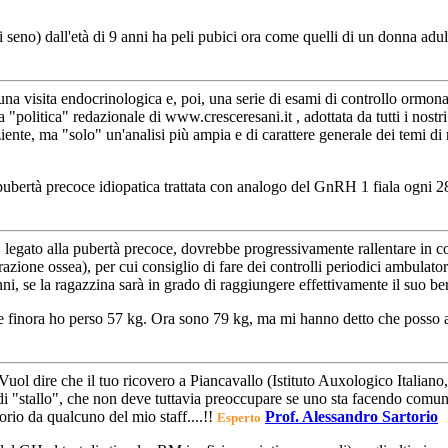
seno) dall'età di 9 anni ha peli pubici ora come quelli di un donna adu
na visita endocrinologica e, poi, una serie di esami di controllo ormona
 "politica" redazionale di www.cresceresani.it , adottata da tutti i nostr
iente, ma "solo" un'analisi più ampia e di carattere generale dei temi di m
ubertà precoce idiopatica trattata con analogo del GnRH 1 fiala ogni 2
ia, legato alla pubertà precoce, dovrebbe progressivamente rallentare i
razione ossea), per cui consiglio di fare dei controlli periodici ambulator
ni, se la ragazzina sarà in grado di raggiungere effettivamente il suo be
2 e finora ho perso 57 kg. Ora sono 79 kg, ma mi hanno detto che posso
! Vuol dire che il tuo ricovero a Piancavallo (Istituto Auxologico Italiano
i "stallo", che non deve tuttavia preoccupare se uno sta facendo comunqu
rio da qualcuno del mio staff....!!
Prof. Alessandro Sartorio
Esperto