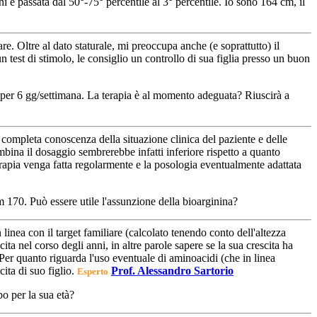
i è passata dal 50°-75° percentile al 3° percentile. Io sono 164 cm, il
iare. Oltre al dato staturale, mi preoccupa anche (e soprattutto) il
n test di stimolo, le consiglio un controllo di sua figlia presso un buon
g per 6 gg/settimana. La terapia è al momento adeguata? Riuscirà a
a completa conoscenza della situazione clinica del paziente e delle
bina il dosaggio sembrerebbe infatti inferiore rispetto a quanto
 terapia venga fatta regolarmente e la posologia eventualmente adattata
 170. Può essere utile l'assunzione della bioarginina?
n linea con il target familiare (calcolato tenendo conto dell'altezza
a nel corso degli anni, in altre parole sapere se la sua crescita ha
er quanto riguarda l'uso eventuale di aminoacidi (che in linea
ita di suo figlio.
Prof. Alessandro Sartorio
Esperto
o per la sua età?