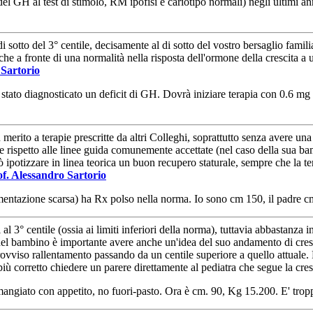
l GH al test di stimolo, RM ipofisi e cariotipo normali) negli ultimi ann
l di sotto del 3° centile, decisamente al di sotto del vostro bersaglio famil
he a fronte di una normalità nella risposta dell'ormone della crescita a u
 Sartorio
 stato diagnosticato un deficit di GH. Dovrà iniziare terapia con 0.6 m
merito a terapie prescritte da altri Colleghi, soprattutto senza avere un
e rispetto alle linee guida comunemente accettate (nel caso della sua bam
i può ipotizzare in linea teorica un buon recupero staturale, sempre che la
f. Alessandro Sartorio
mentazione scarsa) ha Rx polso nella norma. Io sono cm 150, il padre cm
al 3° centile (ossia ai limiti inferiori della norma), tuttavia abbastanza i
del bambino è importante avere anche un'idea del suo andamento di crescit
viso rallentamento passando da un centile superiore a quello attuale. P
iù corretto chiedere un parere direttamente al pediatra che segue la cresc
ngiato con appetito, no fuori-pasto. Ora è cm. 90, Kg 15.200. E' tropp