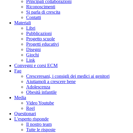
Principali collaborazioni
Riconoscimenti
Si parla di crescita
Contatti
Materiali
Libri
Pubblicazioni
Progetto scuole
Progetti educativi
Disegni
Giochi
Link
Convegni e corsi ECM
Faq
Cresceresani, i consigli dei medici ai genitori
Aiutiamoli a crescere bene
Adolescenza
Obesità infantile
Media
Video Youtube
Reel
Questionari
L'esperto risponde
Il nostro team
Tutte le risposte