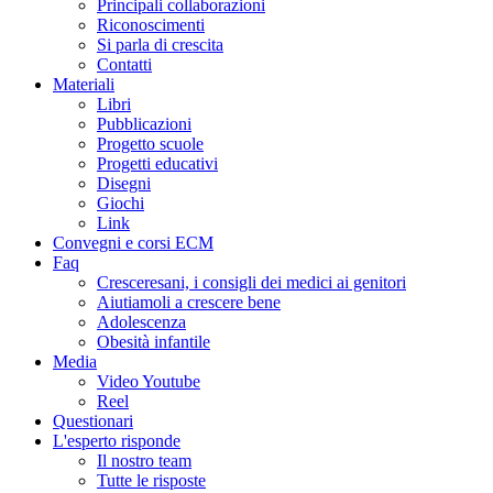
Principali collaborazioni
Riconoscimenti
Si parla di crescita
Contatti
Materiali
Libri
Pubblicazioni
Progetto scuole
Progetti educativi
Disegni
Giochi
Link
Convegni e corsi ECM
Faq
Cresceresani, i consigli dei medici ai genitori
Aiutiamoli a crescere bene
Adolescenza
Obesità infantile
Media
Video Youtube
Reel
Questionari
L'esperto risponde
Il nostro team
Tutte le risposte