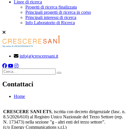
Linee di ricerca
Progetti di ricerca finalizzata
Principali progetti di ricerca in corso
Principali interessi di ricerca
Info Laboratorio di Ricerca
info(at)cresceresani.it
Cerca
Contattaci
Home
CRESCERE SANI ETS
, iscritta con decreto dirigenziale (fasc. n.
8.5/2026/610) al Registro Unico Nazionale del Terzo Settore (rep.
N. 173473) nella sezione ”g - altri enti del terzo settore”.
(c/o Energy Communications s.r.l.)