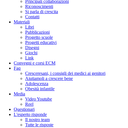
Principali collaborazioni
Riconoscimenti
Si parla di crescita
Contatti
Materiali
Libri
Pubblicazioni
Progetto scuole
Progetti educativi
Disegni
Giochi
Link
Convegni e corsi ECM
Faq
Cresceresani, i consigli dei medici ai genitori
Aiutiamoli a crescere bene
Adolescenza
Obesità infantile
Media
Video Youtube
Reel
Questionari
L'esperto risponde
Il nostro team
Tutte le risposte