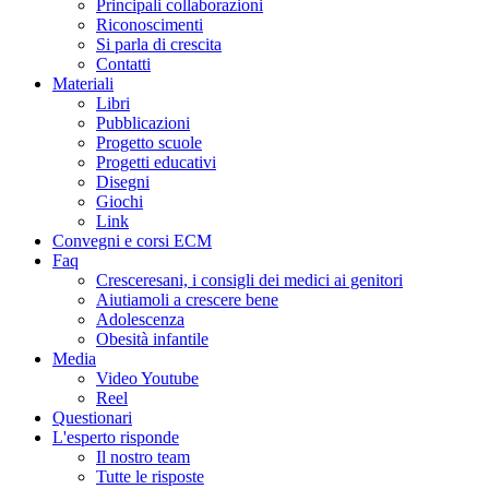
Principali collaborazioni
Riconoscimenti
Si parla di crescita
Contatti
Materiali
Libri
Pubblicazioni
Progetto scuole
Progetti educativi
Disegni
Giochi
Link
Convegni e corsi ECM
Faq
Cresceresani, i consigli dei medici ai genitori
Aiutiamoli a crescere bene
Adolescenza
Obesità infantile
Media
Video Youtube
Reel
Questionari
L'esperto risponde
Il nostro team
Tutte le risposte