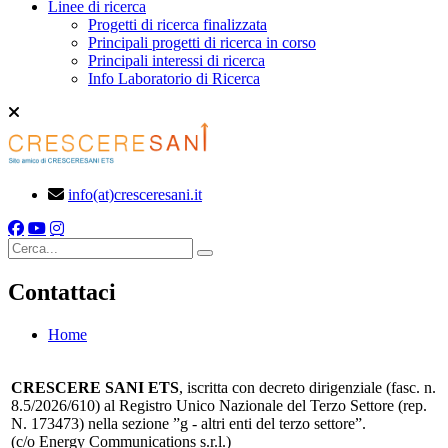
Linee di ricerca
Progetti di ricerca finalizzata
Principali progetti di ricerca in corso
Principali interessi di ricerca
Info Laboratorio di Ricerca
info(at)cresceresani.it
Cerca
Contattaci
Home
CRESCERE SANI ETS
, iscritta con decreto dirigenziale (fasc. n.
8.5/2026/610) al Registro Unico Nazionale del Terzo Settore (rep.
N. 173473) nella sezione ”g - altri enti del terzo settore”.
(c/o Energy Communications s.r.l.)