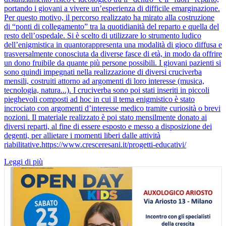
portando i giovani a vivere un’esperienza di difficile emarginazione.
Per questo motivo, il percorso realizzato ha mirato alla costruzione
di “ponti di collegamento” tra la quotidianità del reparto e quella del
resto dell’ospedale. Si è scelto di utilizzare lo strumento ludico
dell’enigmistica in quantorappresenta una modalità di gioco diffusa e
trasversalmente conosciuta da diverse fasce di età, in modo da offrire
un dono fruibile da quante più persone possibili. I giovani pazienti si
sono quindi impegnati nella realizzazione di diversi cruciverba
mensili, costruiti attorno ad argomenti di loro interesse (musica,
tecnologia, natura...). I cruciverba sono poi stati inseriti in piccoli
pieghevoli composti ad hoc in cui il tema enigmistico è stato
incrociato con argomenti d’interesse medico tramite curiosità o brevi
nozioni. Il materiale realizzato è poi stato mensilmente donato ai
diversi reparti, al fine di essere esposto e messo a disposizione dei
degenti, per allietare i momenti liberi dalle attività
riabilitative.https://www.cresceresani.it/progetti-educativi/
Leggi di più