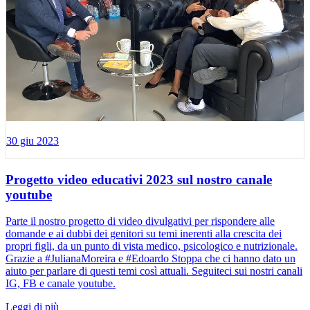
30 giu 2023
Progetto video educativi 2023 sul nostro canale
youtube
Parte il nostro progetto di video divulgativi per rispondere alle
domande e ai dubbi dei genitori su temi inerenti alla crescita dei
propri figli, da un punto di vista medico, psicologico e nutrizionale.
Grazie a #JulianaMoreira e #Edoardo Stoppa che ci hanno dato un
aiuto per parlare di questi temi così attuali. Seguiteci sui nostri canali
IG, FB e canale youtube.
Leggi di più