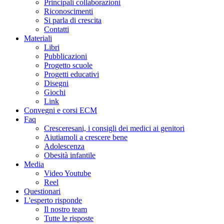
Principali collaborazioni
Riconoscimenti
Si parla di crescita
Contatti
Materiali
Libri
Pubblicazioni
Progetto scuole
Progetti educativi
Disegni
Giochi
Link
Convegni e corsi ECM
Faq
Cresceresani, i consigli dei medici ai genitori
Aiutiamoli a crescere bene
Adolescenza
Obesità infantile
Media
Video Youtube
Reel
Questionari
L'esperto risponde
Il nostro team
Tutte le risposte