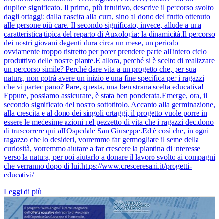
duplice significato. Il primo, più intuitivo, descrive il percorso svolto
dagli ortaggi: dalla nascita alla cura, sino al dono del frutto ottenuto
alle persone più care. Il secondo significato, invece, allude a una
caratteristica tipica del reparto di Auxologia: la dinamicità.Il percorso
dei nostri giovani degenti dura circa un mese, un periodo
ovviamente troppo ristretto per poter prendere parte all'intero ciclo
produttivo delle nostre piante.E allora, perché si è scelto di realizzare
un percorso simile? Perché dare vita a un progetto che, per sua
natura, non potrà avere un inizio e una fine specifica per i ragazzi
che vi partecipano? Pare, questa, una ben strana scelta educativa!
Eppure, possiamo assicurare, è stata ben ponderata.Emerge, ora, il
secondo significato del nostro sottotitolo. Accanto alla germinazione,
alla crescita e al dono dei singoli ortaggi, il progetto vuole porre in
essere le medesime azioni nel pezzetto di vita che i ragazzi decidono
di trascorrere qui all'Ospedale San Giuseppe.Ed è così che, in ogni
ragazzo che lo desideri, vorremmo far germogliare il seme della
curiosità, vorremmo aiutare a far crescere la piantina di interesse
verso la natura, per poi aiutarlo a donare il lavoro svolto ai compagni
che verranno dopo di lui.https://www.cresceresani.it/progetti-
educativi/
Leggi di più