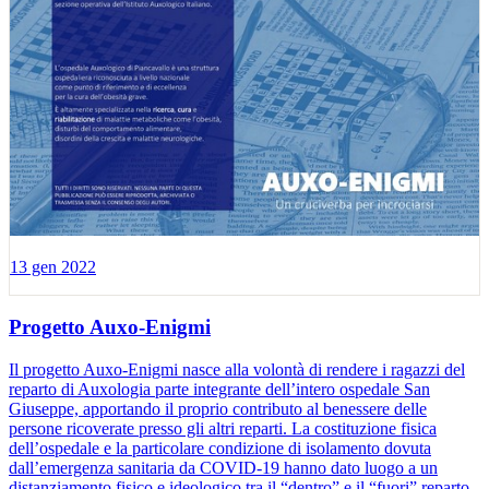
13 gen 2022
Progetto Auxo-Enigmi
Il progetto Auxo-Enigmi nasce alla volontà di rendere i ragazzi del
reparto di Auxologia parte integrante dell’intero ospedale San
Giuseppe, apportando il proprio contributo al benessere delle
persone ricoverate presso gli altri reparti. La costituzione fisica
dell’ospedale e la particolare condizione di isolamento dovuta
dall’emergenza sanitaria da COVID-19 hanno dato luogo a un
distanziamento fisico e ideologico tra il “dentro” e il “fuori” reparto,