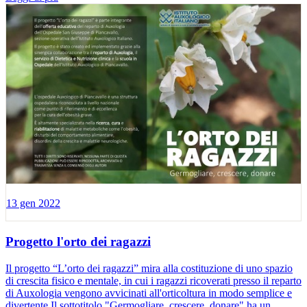
13 gen 2022
Progetto l'orto dei ragazzi
Il progetto “L’orto dei ragazzi” mira alla costituzione di uno spazio
di crescita fisico e mentale, in cui i ragazzi ricoverati presso il reparto
di Auxologia vengono avvicinati all'orticoltura in modo semplice e
divertente.Il sottotitolo "Germogliare, crescere, donare" ha un