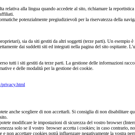
elta relativa alla lingua quando accedete al sito, richiamare la reportist
filiati.
informatiche potenzialmente pregiudizievoli per la riservatezza della navig
roprietari), sia da siti gestiti da altri soggetti (terze parti). Un esempio
ettamente dai suddetti siti ed integrati nella pagina del sito ospitante. L
 tutti i siti gestiti da terze parti. La gestione delle informazioni raccol
ormative e delle modalità per la gestione dei cookie.
/privacy.html
ete anche scegliere di non accettarli. Si consiglia di non disabilitare
sito.
otete modificare le impostazioni di sicurezza del vostro browser (Intern
ienezza solo se il vostro browser accetta i cookies; in caso contrario, no
re e non accettare cookies potrà influenzare negativamente la vostra per