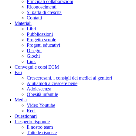
Principali collaborazioni
Riconoscimenti
Si parla di crescita
Contatti
Materiali
Libri
Pubblicazioni
Progetto scuole
Progetti educativi
Disegni
Giochi
Link
Convegni e corsi ECM
Faq
Cresceresani, i consigli dei medici ai genitori
Aiutiamoli a crescere bene
Adolescenza
Obesità infantile
Media
Video Youtube
Reel
Questionari
L'esperto risponde
Il nostro team
Tutte le risposte