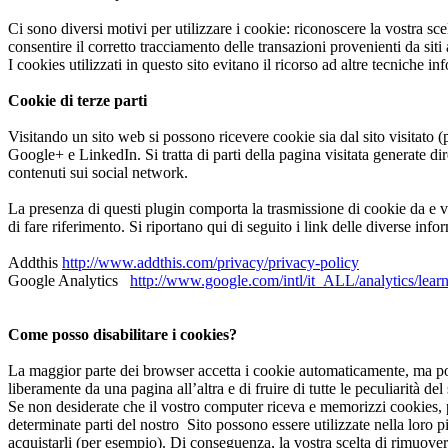
Ci sono diversi motivi per utilizzare i cookie: riconoscere la vostra sc
consentire il corretto tracciamento delle transazioni provenienti da siti af
I cookies utilizzati in questo sito evitano il ricorso ad altre tecniche 
Cookie di terze parti
Visitando un sito web si possono ricevere cookie sia dal sito visitato (p
Google+ e LinkedIn. Si tratta di parti della pagina visitata generate dir
contenuti sui social network.
La presenza di questi plugin comporta la trasmissione di cookie da e verso
di fare riferimento. Si riportano qui di seguito i link delle diverse inf
Addthis
http://www.addthis.com/privacy/privacy-policy
Google Analytics
http://www.google.com/intl/it_ALL/analytics/learn
Come posso disabilitare i cookies?
La maggior parte dei browser accetta i cookie automaticamente, ma pot
liberamente da una pagina all’altra e di fruire di tutte le peculiarità del 
Se non desiderate che il vostro computer riceva e memorizzi cookies, p
determinate parti del nostro Sito possono essere utilizzate nella loro p
acquistarli (per esempio). Di conseguenza, la vostra scelta di rimuove