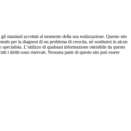
 gli standard accettati al momento della sua realizzazione. Questo sito
modo per la diagnosi di un problema di crescita, né sostituirsi in alcun
pecialista. L’utilizzo di qualsiasi informazione ottenibile da questo
Tutti i diritti sono riservati. Nessuna parte di questo sito può essere
disclaimer
POWERED BY ANTHERICA
Ciao, sono Camilla il tuo assistente personale
Cresceresani. I miei creatori hanno compiuto ogni
ragionevole sforzo per assicurare che i dati che fornisco
siano accurati ed in accordo con gli standard accettati
al momento della sua realizzazione. Non intendo fornire
consigli sullo stato di salute (o di deviazione dalla
normalità) di un