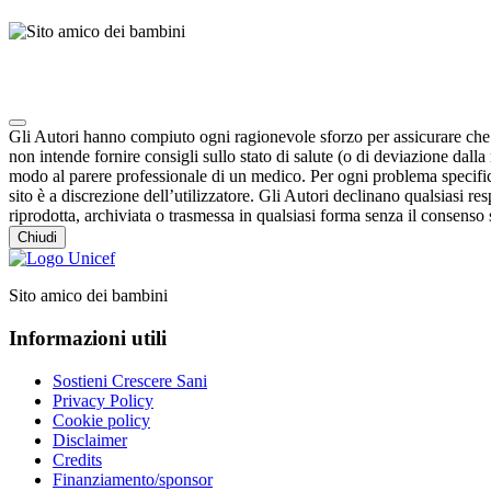
Note degli autori in merito al chatbot "Camilla"
Gli Autori hanno compiuto ogni ragionevole sforzo per assicurare che i 
non intende fornire consigli sullo stato di salute (o di deviazione dal
modo al parere professionale di un medico. Per ogni problema specifico
sito è a discrezione dell’utilizzatore. Gli Autori declinano qualsiasi resp
riprodotta, archiviata o trasmessa in qualsiasi forma senza il consenso s
Chiudi
Sito amico dei bambini
Informazioni utili
Sostieni Crescere Sani
Privacy Policy
Cookie policy
Disclaimer
Credits
Finanziamento/sponsor