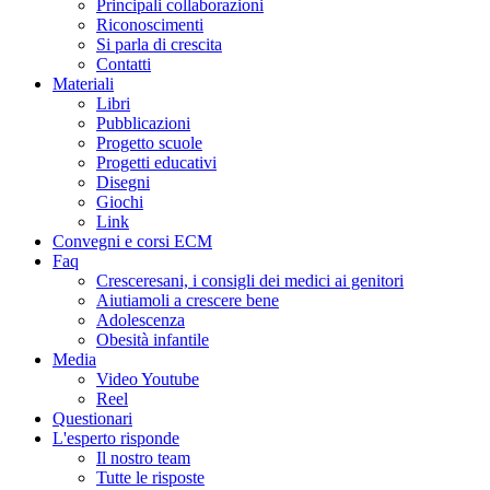
Principali collaborazioni
Riconoscimenti
Si parla di crescita
Contatti
Materiali
Libri
Pubblicazioni
Progetto scuole
Progetti educativi
Disegni
Giochi
Link
Convegni e corsi ECM
Faq
Cresceresani, i consigli dei medici ai genitori
Aiutiamoli a crescere bene
Adolescenza
Obesità infantile
Media
Video Youtube
Reel
Questionari
L'esperto risponde
Il nostro team
Tutte le risposte