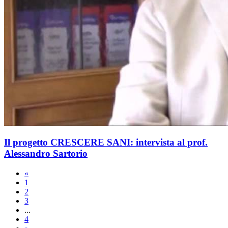
Il progetto CRESCERE SANI: intervista al prof.
Alessandro Sartorio
«
1
2
3
...
4