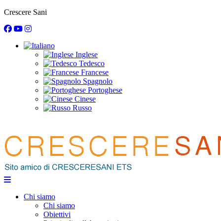
disclaimer
POWERED BY ANTHERICA
Crescere Sani
Ciao, sono Camilla il tuo assistente personale Cresceresani. I m
accettati al momento della sua realizzazione. Non intendo forni
diagnosi di un problema di crescita, né sostituirsi in
Inglese
Tedesco
Francese
Spagnolo
Portoghese
Cinese
Russo
Chi siamo
Chi siamo
Obiettivi