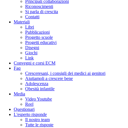
Principali collaborazioni
Riconoscimenti
Si parla di crescita
Contatti
Materiali
Libri
Pubblicazioni
Progetto scuole
Progetti educativi
Disegni
Giochi
Link
Convegni e corsi ECM
Faq
Cresceresani, i consigli dei medici ai genitori
Aiutiamoli a crescere bene
Adolescenza
Obesità infantile
Media
Video Youtube
Reel
Questionari
L'esperto risponde
Il nostro team
Tutte le risposte