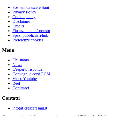
Sostieni Crescere Sani
Privacy Policy
Cookie policy
Disclaimer
Credits
Finanziamento/sponsor
Spazi pubblicitari/link
Preferenze cookies
Menu
Chi siamo
News
L'esperto risponde
Convegni e corsi ECM
Video Youtube
Reel
Contattaci
Contatti
info(at)cresceresani.it