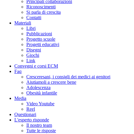
Principali collaborazioni
Riconoscimenti
Si parla di crescita
Contatti
Materiali
Libri
Pubblicazioni
Progetto scuole
Progetti educativi
Disegni
Giochi
Link
Convegni e corsi ECM
Faq
Cresceresani, i consigli dei medici ai genitori
Aiutiamoli a crescere bene
Adolescenza
Obesità infantile
Media
Video Youtube
Reel
Questionari
L'esperto risponde
Il nostro team
Tutte le risposte